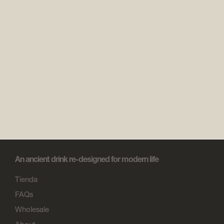
An ancient drink re-designed for modern life
Tienda
FAQs
Wholesale