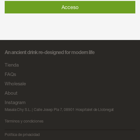
Acceso
An ancient drink re-designed for modern life
Tienda
FAQs
Wholesale
About
Instagram
Masala Chy S.L. | Calle Josep Pla 7, 08901 Hospitalet de Llobregat
Términos y condiciones
Política de privacidad