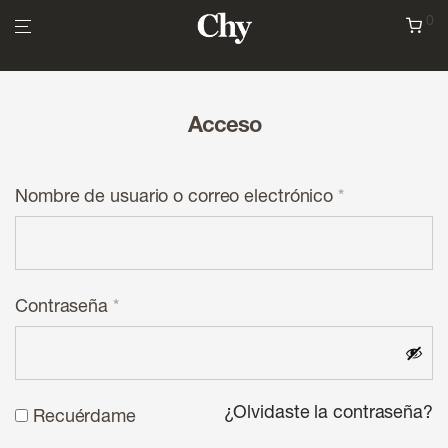
Envíos gratis para pedidos con importe > 50,00€
0
Acceso
Obligatorio
Nombre de usuario o correo electrónico
*
Obligatorio
Contraseña
*
¿Olvidaste la contraseña?
Recuérdame